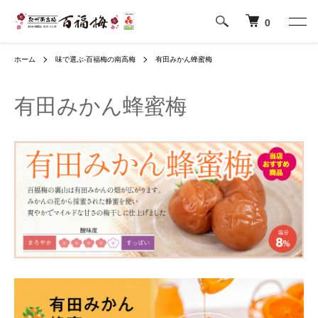
0
ホーム
味で選ぶ-百福梅の南高梅
有田みかん蜂蜜梅
有田みかん蜂蜜梅