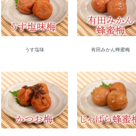
うす塩味
有田みかん蜂蜜梅