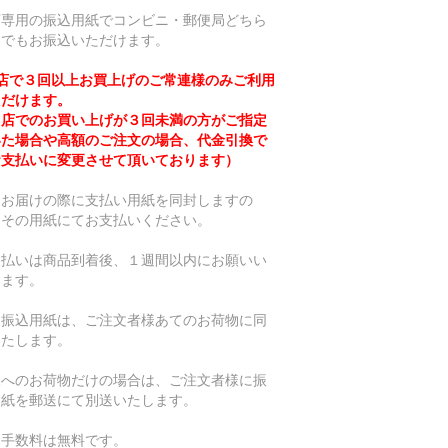
店専用の振込用紙でコンビニ・郵便局どちら
らでもお振込いただけます。
当店で３回以上お買上げのご常連様のみご利用
ただけます。
当店でのお買い上げが３回未満の方がご指定
いた場合や高額のご注文の場合、代金引換で
お支払いに変更させて頂いております）
品お届けの際に支払い用紙を同封しますの
、その用紙にてお支払いください。
支払いは商品到着後、１週間以内にお願いい
します。
用振込用紙は、ご注文者様あてのお荷物に同
いたします。
様へのお荷物だけの場合は、ご注文者様に振
用紙を郵送にて別送いたします。
込手数料は無料です。