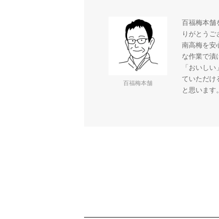
百福梅本舗
りがとうご
南高梅を安
な作業で漬
「おいしい
ていただけ
百福梅本舗
と思います