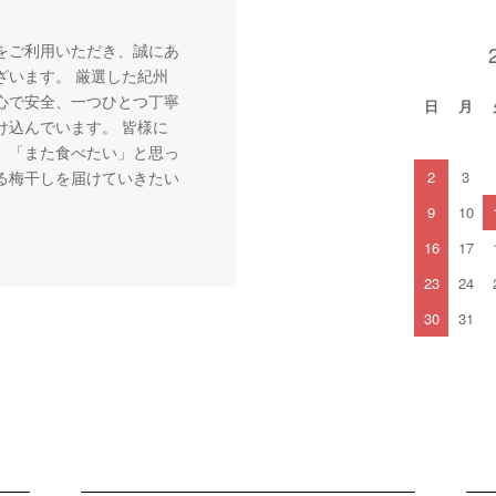
をご利用いただき、誠にあ
ざいます。 厳選した紀州
心で安全、一つひとつ丁寧
日
月
け込んでいます。 皆様に
」「また食べたい」と思っ
る梅干しを届けていきたい
2
3
。
9
10
16
17
23
24
30
31