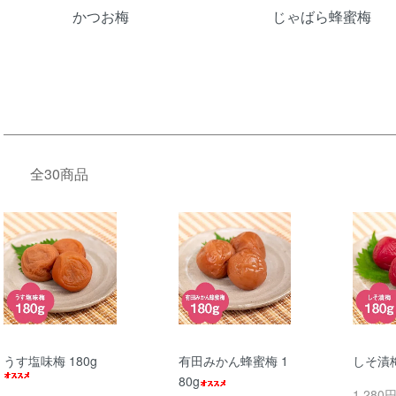
かつお梅
じゃばら蜂蜜梅
全30商品
うす塩味梅 180g
有田みかん蜂蜜梅 1
しそ漬梅
80g
1,280