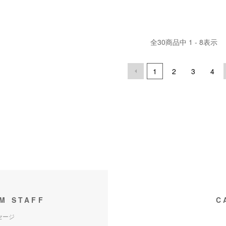
全
30
商品中
1 - 8
表示
1
2
3
4
M STAFF
C
セージ