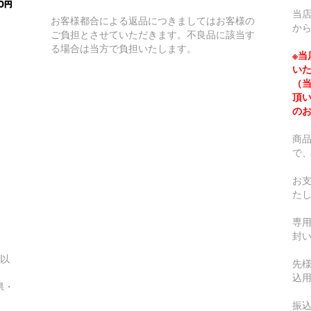
当
お客様都合による返品につきましてはお客様の
か
ご負担とさせていただきます。不良品に該当す
る場合は当方で負担いたします。
※
い
（
頂
の
商
で
お
た
専
封
円以
先
込
県・
振