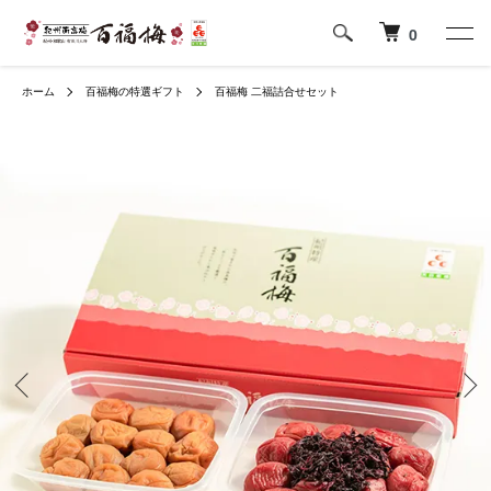
0
ホーム
百福梅の特選ギフト
百福梅 二福詰合せセット