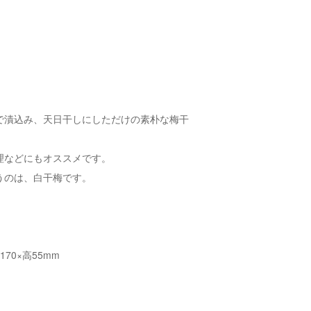
で漬込み、天日干しにしただけの素朴な梅干
理などにもオススメです。
うのは、白干梅です。
170×高55mm