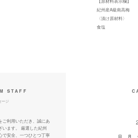
【原材料表示欄】
紀州産A級南高梅
〈漬け原材料〉
食塩
M STAFF
C
セージ
をご利用いただき、誠にあ
ざいます。 厳選した紀州
心で安全、一つひとつ丁寧
日
月