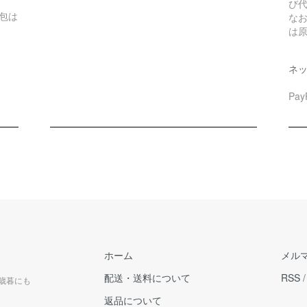
び
包は
な
は
ネ
Pa
ホーム
メル
配送・送料について
RSS
お歳暮にも
返品について