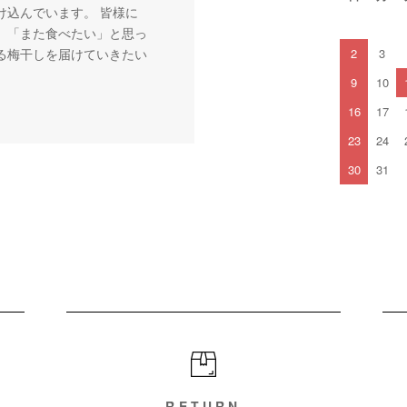
け込んでいます。 皆様に
」「また食べたい」と思っ
る梅干しを届けていきたい
2
3
。
9
10
16
17
23
24
30
31
RETURN