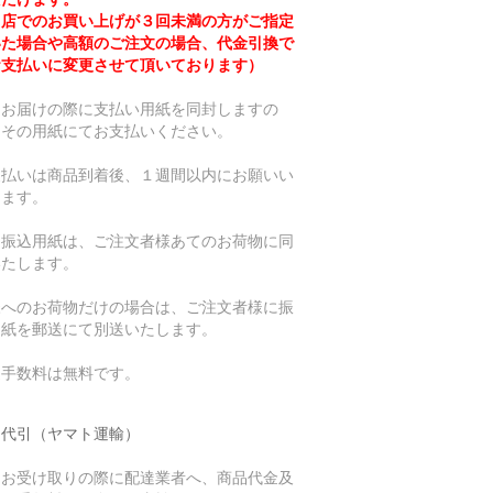
当店でのお買い上げが３回未満の方がご指定
いた場合や高額のご注文の場合、代金引換で
お支払いに変更させて頂いております）
品お届けの際に支払い用紙を同封しますの
、その用紙にてお支払いください。
支払いは商品到着後、１週間以内にお願いい
します。
用振込用紙は、ご注文者様あてのお荷物に同
いたします。
様へのお荷物だけの場合は、ご注文者様に振
用紙を郵送にて別送いたします。
込手数料は無料です。
品代引（ヤマト運輸）
品お受け取りの際に配達業者へ、商品代金及