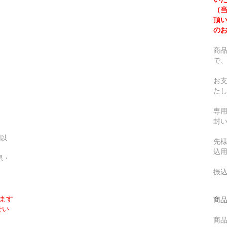
（
頂
の
商
で
お
た
専
封
円以
先
込
県・
振
ます
商
せい
商