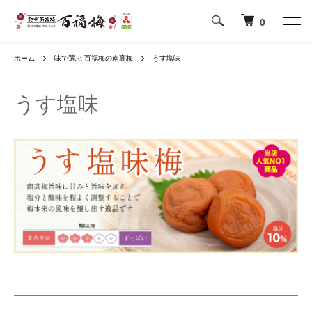
0
ホーム
味で選ぶ-百福梅の南高梅
うす塩味
うす塩味